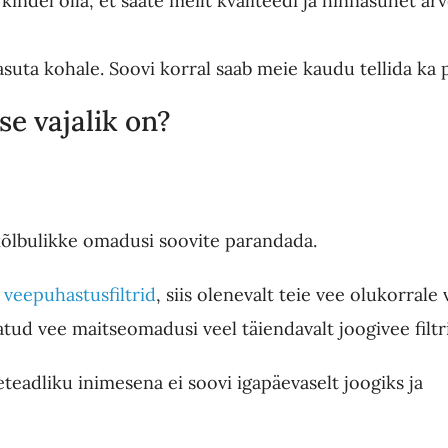
kindel olla, et saate meilt kvaliteedi ja hinnasuhet ar
tasuta kohale. Soovi korral saab meie kaudu tellida ka 
se vajalik on?
õlbulikke omadusi soovite parandada.
veepuhastusfiltrid
, siis olenevalt teie vee olukorrale 
tud vee maitseomadusi veel täiendavalt joogivee filtr
teadliku inimesena ei soovi igapäevaselt joogiks ja