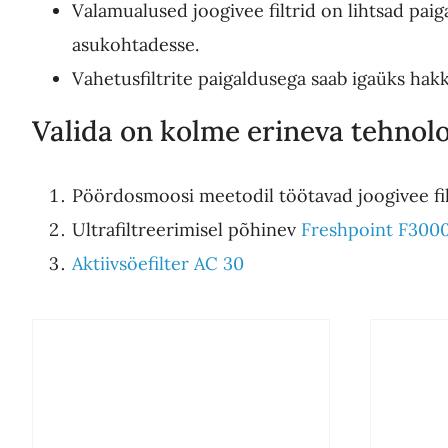
Valamualused joogivee filtrid on lihtsad pa
asukohtadesse.
Vahetusfiltrite paigaldusega saab igaüks ha
Valida on kolme erineva tehnolo
Pöördosmoosi meetodil töötavad joogivee fil
Ultrafiltreerimisel põhinev
Freshpoint F300
Aktiivsöefilter AC 30