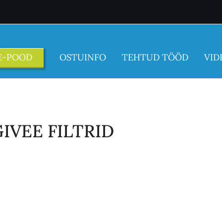
E-POOD
OSTUINFO
TEHTUD TÖÖD
VID
IVEE FILTRID