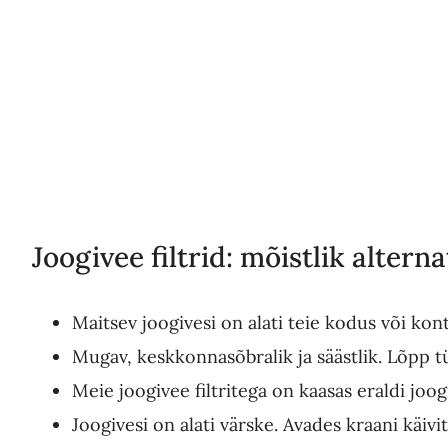
Joogivee filtrid: mõistlik alterna
Maitsev joogivesi on alati teie kodus või kont
Mugav, keskkonnasõbralik ja säästlik. Lõpp tü
Meie joogivee filtritega on kaasas eraldi joo
Joogivesi on alati värske. Avades kraani käivi