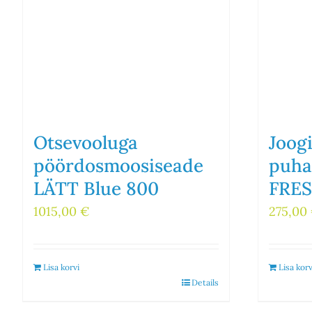
Otsevooluga
Joog
pöördosmoosiseade
puha
LÄTT Blue 800
FRES
1015,00
€
275,00
Lisa korvi
Lisa korv
Details