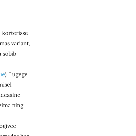
 korterisse
lmas variant,
a sobib
ue
). Lugege
misel
 ideaalne
eima ning
oogivee