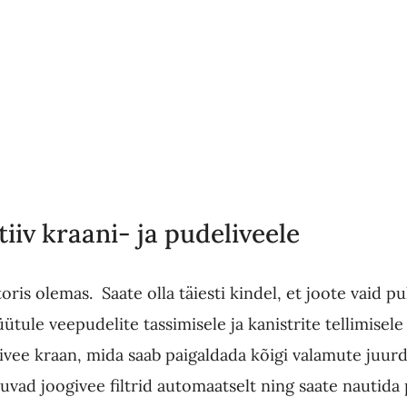
tiiv kraani- ja pudeliveele
oris olemas. Saate olla täiesti kindel, et joote vaid pu
ütule veepudelite tassimisele ja kanistrite tellimisele
givee kraan, mida saab paigaldada kõigi valamute juurd
tuvad joogivee filtrid automaatselt ning saate nautida 