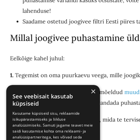
puhastamise variandi kasuks otsustate, võite 
lahenduse!
Saadame ostetud joogivee filtri Eesti piires 
Millal joogivee puhastamine üld
Eelkõige kahel juhul:
1.
Tegemist on oma puurkaevu veega, mille joogik
×
Kuigi kaevuvee puhastamiseks on mõeldud
muud 
See veebisait kasutab
seadme liigist võib olla vajadus parandada puhasta
küpsiseid
Kasutame küpsiseid sisu, reklaamide
2.
Tegemist on ühisveevärgi veega, mida te tervise
isikupärastamiseks ja liikluse
analüüsimiseks. Samuti jagame teavet meie
toiduvalmistamiseks tarbida.
saidi kasutamise kohta oma reklaami- ja
analüüsipartneritega, kes võivad seda