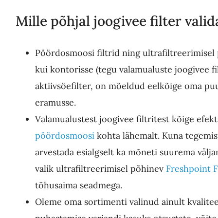
Mille põhjal joogivee filter valid
Pöördosmoosi filtrid ning ultrafiltreerimise
kui kontorisse (tegu valamualuste joogivee fil
aktiivsöefilter, on mõeldud eelkõige oma p
eramusse.
Valamualustest joogivee filtritest kõige efek
pöördosmoosi
kohta lähemalt. Kuna tegemist
arvestada esialgselt ka mõneti suurema välj
valik ultrafiltreerimisel põhinev
Freshpoint 
tõhusaima seadmega.
Oleme oma sortimenti valinud ainult kvalitee