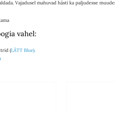
igaldada. Vajadusel mahuvad hästi ka paljudesse muude
kkama
ogia vahel:
trid (
LÄTT Blue).
0