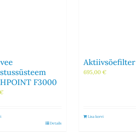
Aktiivsöefilte
ivee
stussüsteem
695,00
€
HPOINT F3000
€
i
Lisa korvi
Details