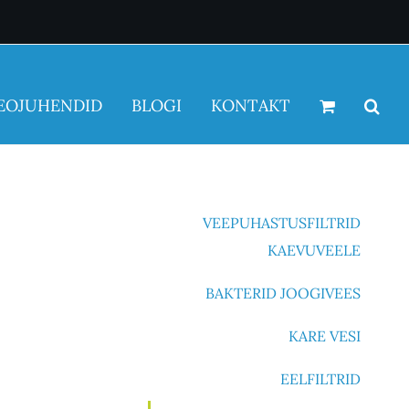
EOJUHENDID
BLOGI
KONTAKT
VEEPUHASTUSFILTRID
KAEVUVEELE
BAKTERID JOOGIVEES
KARE VESI
EELFILTRID