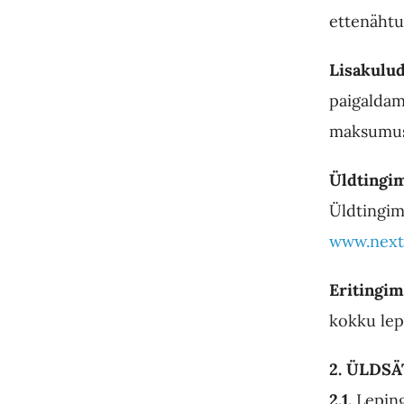
ettenähtu
Lisakulu
paigaldam
maksumus
Üldtingi
Üldtingim
www.nextf
Eritingi
kokku lep
2. ÜLDS
2.1.
Leping