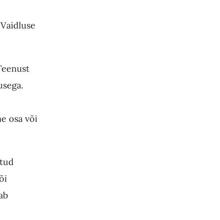
 Vaidluse
 Teenust
usega.
e osa või
etud
õi
ab