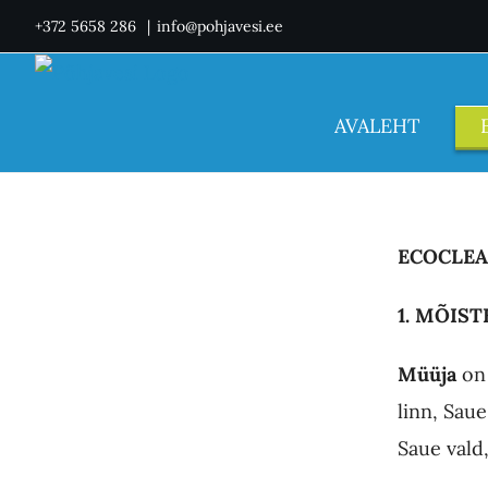
Skip
+372 5658 286
|
info@pohjavesi.ee
to
content
AVALEHT
ECOCLE
1. MÕIST
Müüja
on 
linn, Sau
Saue vald