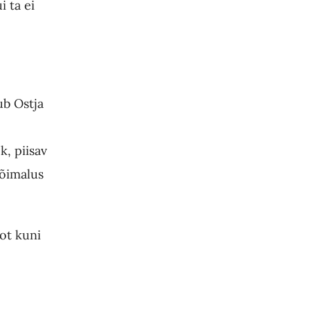
 ta ei
b Ostja
k, piisav
võimalus
ot kuni