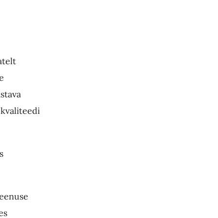
telt
e
astava
 kvaliteedi
s
Teenuse
es