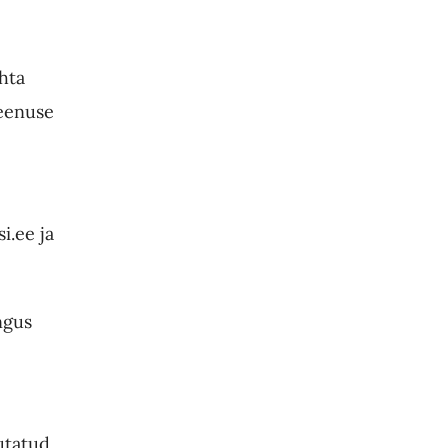
hta
teenuse
i.ee ja
ngus
utatud