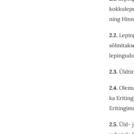
kokkulepe
ning Hinn
2.2.
Leping
sõlmitakse
lepingudo
2.3.
Üldti
2.4.
Olemas
ka
Eritin
Eritingimu
2.5.
Üld- 