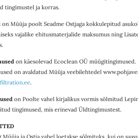
d tingimustel ja korras.
d
on Müüja poolt Seadme Ostjaga kokkulepitud asuko
iseks vajalike ehitusmaterjalide maksumus ning Lisa
.
mused
on käesolevad Ecoclean OÜ müügitingimused.
used on avaldatud Müüja veebilehtedel www.pohjaves
iltration.ee
.
mused
on Poolte vahel kirjalikus vormis sõlmitud Lepi
itud tingimused, mis erinevad Üldtingimustest.
ÄTTED
 Müüja ja Ostja vahel loetakse sõlmituks, kui on saav