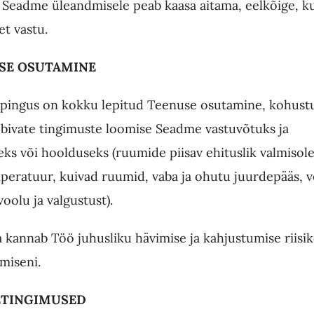
a Seadme üleandmisele peab kaasa aitama, eelkõige, kui
et vastu.
USE OSUTAMINE
pingus on kokku lepitud Teenuse osutamine, kohustu
bivate tingimuste loomise Seadme vastuvõtuks ja
eks või hoolduseks (
ruumide piisav ehituslik valmisole
eratuur, kuivad ruumid, vaba ja ohutu juurdepääs, 
voolu ja valgustust
).
kannab Töö juhusliku hävimise ja kahjustumise riisik
miseni.
ETINGIMUSED