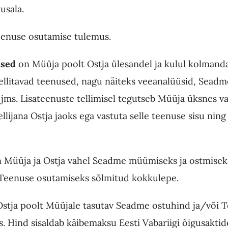
usala.
enuse osutamise tulemus.
used
on Müüja poolt Ostja ülesandel ja kulul kolmanda
 tellitavad teenused, nagu näiteks veeanalüüsid, Seadm
 jms. Lisateenuste tellimisel tegutseb Müüja üksnes v
llijana Ostja jaoks ega vastuta selle teenuse sisu ning
 Müüja ja Ostja vahel Seadme müümiseks ja ostmisek
Teenuse osutamiseks sõlmitud kokkulepe.
stja poolt Müüjale tasutav Seadme ostuhind ja/või 
 Hind sisaldab käibemaksu Eesti Vabariigi õigusaktid