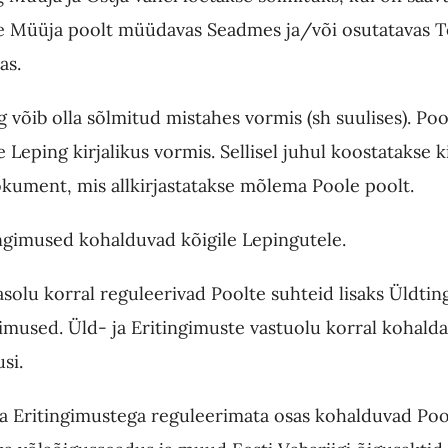
 Müüja poolt müüdavas Seadmes ja/või osutatavas 
as.
 võib olla sõlmitud mistahes vormis (sh suulises). Poo
 Leping kirjalikus vormis. Sellisel juhul koostatakse ki
kument, mis allkirjastatakse mõlema Poole poolt.
ngimused kohalduvad kõigile Lepingutele.
olu korral reguleerivad Poolte suhteid lisaks Üldtin
gimused. Üld- ja Eritingimuste vastuolu korral kohald
si.
ja Eritingimustega reguleerimata osas kohalduvad Poo