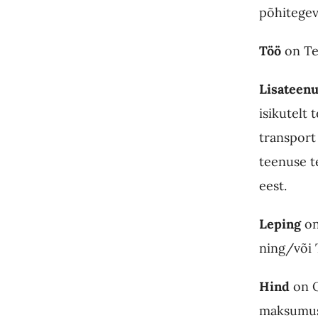
põhitegev
Töö
on Te
Lisateen
isikutelt
transport
teenuse te
eest.
Leping
on
ning/või 
Hind
on O
maksumus.