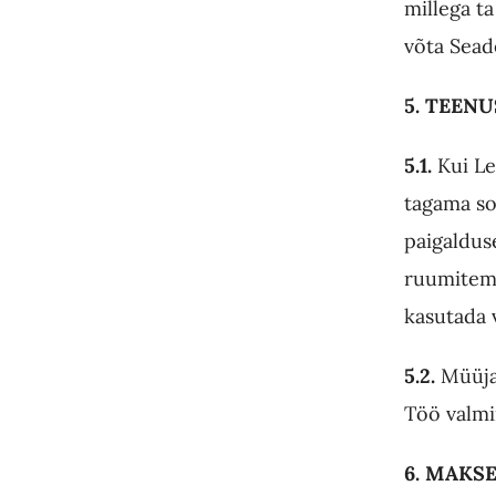
millega t
võta Sead
5
. TEEN
5.1.
Kui Le
tagama so
paigaldus
ruumitemp
kasutada 
5.2.
Müüja 
Töö valmi
6. MAKS