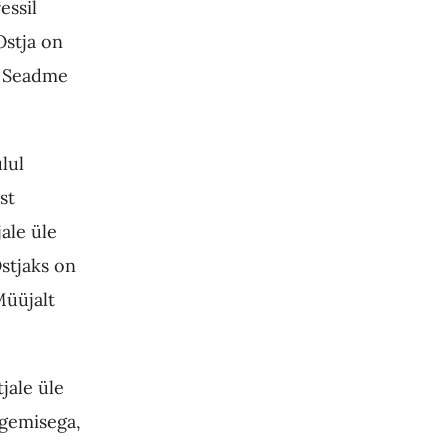
essil
Ostja on
e Seadme
lul
st
ale üle
stjaks on
Müüjalt
jale üle
egemisega,