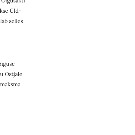
 Õigusakti
akse Üld-
lab selles
õiguse
u Ostjale
g maksma