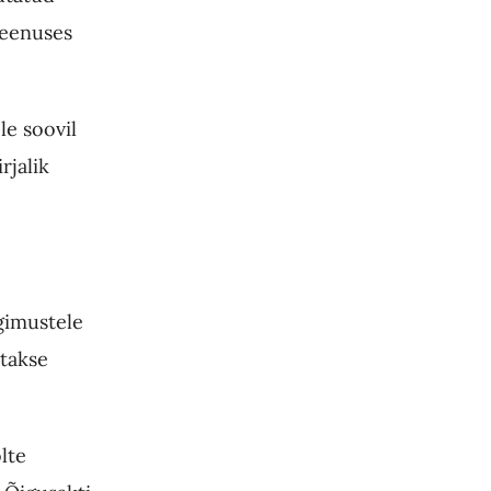
Teenuses
le soovil
rjalik
gimustele
atakse
lte