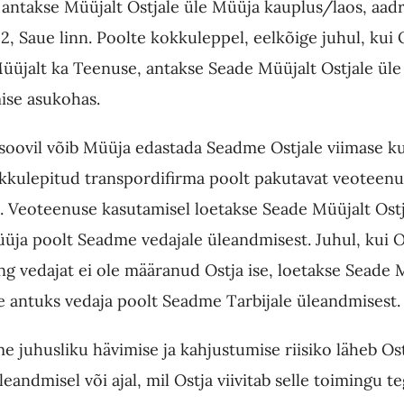
antakse Müüjalt Ostjale üle Müüja
kauplus/
laos, aadr
2, Saue linn. Poolte kokkuleppel, eelkõige juhul, kui 
Müüjalt ka Teenuse, antakse Seade Müüjalt Ostjale ül
ise asukohas.
 soovil võib Müüja edastada Seadme Ostjale viimase ku
kkulepitud transpordifirma poolt pakutavat veoteenu
.
Veoteenuse kasutamisel loetakse Seade Müüjalt Ostj
üja poolt Seadme vedajale üleandmisest. Juhul, kui O
ing vedajat ei ole määranud Ostja ise, loetakse Seade 
le antuks vedaja poolt Seadme Tarbijale üleandmisest.
e juhusliku hävimise ja kahjustumise riisiko läheb Ost
andmisel või ajal, mil Ostja viivitab selle toimingu t