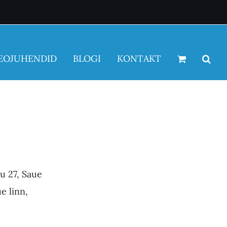
EOJUHENDID
BLOGI
KONTAKT
u 27, Saue
e linn,