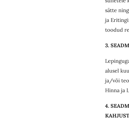
suhetele 
sätte nin
ja Eriting
toodud re
3. SEAD
Lepinguga
alusel ku
ja/või te
Hinna ja L
4. SEAD
KAHJUST