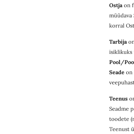
Ostja
on f
müüdava S
korral Ost
Tarbija
on
isiklikuk
Pool/Poo
Seade
on
veepuhast
Teenus
on
Seadme pa
toodete (
Teenust ü