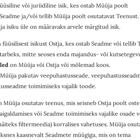
üüsiline või juriidiline isik, kes ostab Müüja poolt
eadme ja/või tellib Müüja poolt osutatavat Teenust.
ja isiku üle on määravaks arvele märgitud isik.
 füüsilisest isikust Ostja, kes ostab Seadme või tellib
s tarbeks, mitte seoses enda majandus- või kutsetegev
led
on Müüja või Ostja või mõlemad koos.
 Müüja pakutav veepuhastusseade, veepuhastusseadm
usseadme toimimiseks vajalik toode.
 Müüja osutatav teenus, mis seisneb Ostja poolt ost
igaldamises või Seadme toimimiseks vajalike osade v
näiteks filtermeedia) korralises vahetuses.
Müüja osut
ksnes kaasnevalt Seadmete müügiga, mis on tema