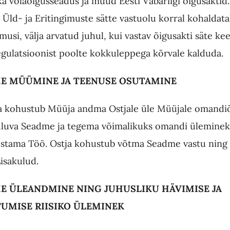
ka võlaõigusseadus ja muud Eesti Vabariigi õigusaktid.
g Üld- ja Eritingimuste sätte vastuolu korral kohaldat
imusi, välja arvatud juhul, kui vastav õigusakti säte kee
gulatsioonist poolte kokkuleppega kõrvale kalduda.
ME MÜÜMINE JA TEENUSE OSUTAMINE
 kohustub Müüja andma Ostjale üle Müüjale omandi
uluva Seadme ja tegema võimalikuks omandi üleminek
ostama Töö. Ostja kohustub võtma Seadme vastu nin
isakulud.
ME ÜLEANDMINE NING JUHUSLIKU HÄVIMISE JA
UMISE RIISIKO ÜLEMINEK