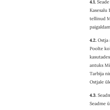
4.1.
Seade 
Kasesalu 1
tellinud 
paigaldam
4.2.
Ostja
Poolte ko
kasutades
antuks Mü
Tarbija n
Ostjale ü
4.3
. Seadm
Seadme üle