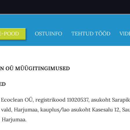
E-POOD
OSTUINFO
TEHTUD TÖÖD
VID
AN OÜ MÜÜGITINGIMUSED
ED
Ecoclean OÜ, registrikood 11020537, asukoht Sarapik
e vald, Harjumaa, kauplus/lao asukoht Kasesalu 12, Sau
, Harjumaa.