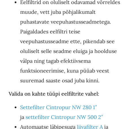
Eelfiltrid on oluliselt odavamad võrreldes
muude, vett juba põhjalikumalt
puhastavate veepuhastusseadmetega.
Paigaldades eelfiltri teise
veepuhastusseadme ette, pikendab see
oluliselt selle seadme eluiga ja hoolduse
välpa ning tagab efektiivsema
funktsioneerimise, kuna püüab veest
suuremad saaste osad juba kinni.
Valida on kahte tüüpi eelfiltrite vahel:
Settefilter Cintropur NW 280 1″
ja
settefilter Cintropur NW 500 2″
Automaatse läbipesuga
liivafilter A
ja