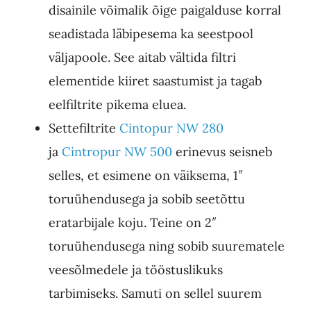
disainile võimalik õige paigalduse korral
seadistada läbipesema ka seestpool
väljapoole. See aitab vältida filtri
elementide kiiret saastumist ja tagab
eelfiltrite pikema eluea.
Settefiltrite
Cintopur NW 280
ja
Cintropur NW 500
erinevus seisneb
selles, et esimene on väiksema, 1″
toruühendusega ja sobib seetõttu
eratarbijale koju. Teine on 2″
toruühendusega ning sobib suurematele
veesõlmedele ja tööstuslikuks
tarbimiseks. Samuti on sellel suurem