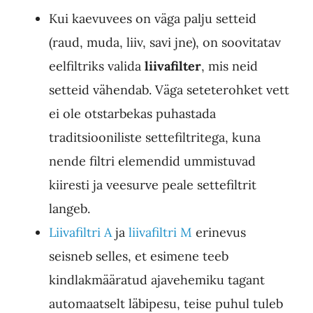
Kui kaevuvees on väga palju setteid
(raud, muda, liiv, savi jne), on soovitatav
eelfiltriks valida
liivafilter
, mis neid
setteid vähendab. Väga seteterohket vett
ei ole otstarbekas puhastada
traditsiooniliste settefiltritega, kuna
nende filtri elemendid ummistuvad
kiiresti ja veesurve peale settefiltrit
langeb.
Liivafiltri A
ja
liivafiltri M
erinevus
seisneb selles, et esimene teeb
kindlakmääratud ajavehemiku tagant
automaatselt läbipesu, teise puhul tuleb