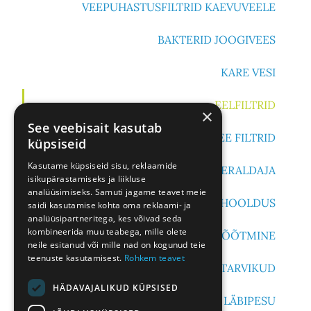
VEEPUHASTUSFILTRID KAEVUVEELE
BAKTERID JOOGIVEES
KARE VESI
EELFILTRID
×
See veebisait kasutab
JOOGIVEE FILTRID
küpsiseid
Kasutame küpsiseid sisu, reklaamide
ÕHUERALDAJA
isikupärastamiseks ja liikluse
analüüsimiseks. Samuti jagame teavet meie
VEEPUHASTUSSEADMETE HOOLDUS
saidi kasutamise kohta oma reklaami- ja
analüüsipartneritega, kes võivad seda
kombineerida muu teabega, mille olete
RADOONI MÕÕTMINE
neile esitanud või mille nad on kogunud teie
teenuste kasutamisest.
Rohkem teavet
VAHETUSTARVIKUD
HÄDAVAJALIKUD KÜPSISED
KÜTTESÜSTEEMI LÄBIPESU