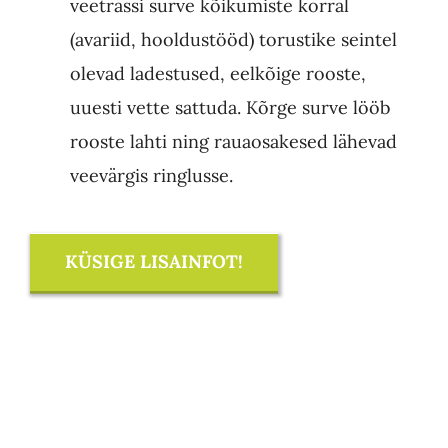
veetrassi surve kõikumiste korral
(avariid, hooldustööd) torustike seintel
olevad ladestused, eelkõige rooste,
uuesti vette sattuda. Kõrge surve lööb
rooste lahti ning rauaosakesed lähevad
veevärgis ringlusse.
KÜSIGE LISAINFOT!