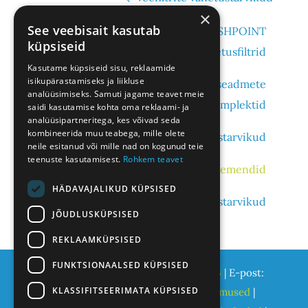
×
See veebisait kasutab
Joogivee puhastussüsteemi FRESHPOINT
küpsiseid
vahetusfiltrid
Kasutame küpsiseid sisu, reklaamide
isikupärastamiseks ja liikluse
Katlakivi teket ennetavate seadmete
analüüsimiseks. Samuti jagame teavet meie
vahetuskomplektid
saidi kasutamise kohta oma reklaami- ja
analüüsipartneritega, kes võivad seda
kombineerida muu teabega, mille olete
Pöördosmoosi filtrite vahetustarvikud
neile esitanud või mille nad on kogunud teie
teenuste kasutamisest.
Rohkem teavet
Settefiltrite filtrielemendid
HÄDAVAJALIKUD KÜPSISED
UV-steriliseerijate vahetustarvikud
JÕUDLUSKÜPSISED
REKLAAMKÜPSISED
FUNKTSIONAALSED KÜPSISED
Ecoclean OÜ | Telefon:
+372 5658 286
| E-post:
KLASSIFITSEERIMATA KÜPSISED
info@pohjavesi.ee
|
Privaatsustingimused
|