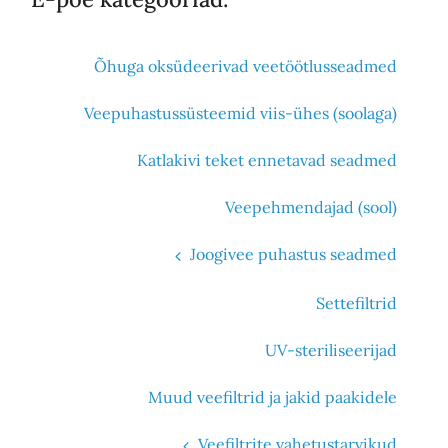
Õhuga oksüdeerivad veetöötlusseadmed
Veepuhastussüsteemid viis-ühes (soolaga)
Katlakivi teket ennetavad seadmed
Veepehmendajad (sool)
Joogivee puhastus seadmed
Settefiltrid
UV-steriliseerijad
Muud veefiltrid ja jakid paakidele
Veefiltrite vahetustarvikud